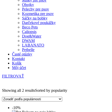
Misky pre psov
Obojky
Pelechy pre psov
Kozmetika pre psov
Sáčky na bobky
Darčekové poukážky
Beco Pets
Caliopsis
Dog&Water
DWAM
LABANATO
Petbelle
Časté otázky
Kontakt
Košík
Môj účet
FILTROVAŤ
Kategórie produktov
Showing all 2 results
Sorted by popularity
Naše granule
(4)
Naše pamlsky
(2)
Parohy pre psov
(9)
-10%
Syr z jaka
(5)