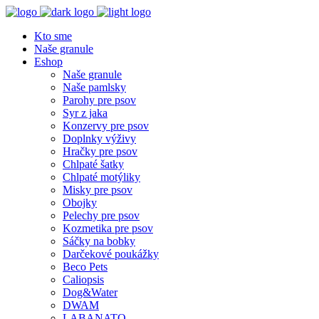
Kto sme
Naše granule
Eshop
Naše granule
Naše pamlsky
Parohy pre psov
Syr z jaka
Konzervy pre psov
Doplnky výživy
Hračky pre psov
Chlpaté šatky
Chlpaté motýliky
Misky pre psov
Obojky
Pelechy pre psov
Kozmetika pre psov
Sáčky na bobky
Darčekové poukážky
Beco Pets
Caliopsis
Dog&Water
DWAM
LABANATO