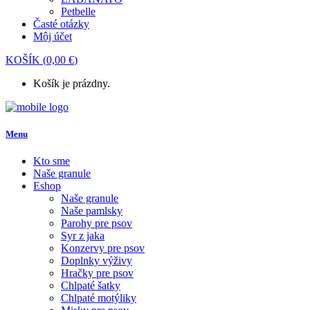
Petbelle
Časté otázky
Môj účet
KOŠÍK
(
0,00
€
)
Košík je prázdny.
Menu
Kto sme
Naše granule
Eshop
Naše granule
Naše pamlsky
Parohy pre psov
Syr z jaka
Konzervy pre psov
Doplnky výživy
Hračky pre psov
Chlpaté šatky
Chlpaté motýliky