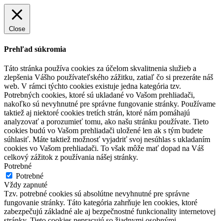
Close
Prehľad súkromia
Táto stránka používa cookies za účelom skvalitnenia služieb a
zlepšenia Vášho používateľského zážitku, zatiaľ čo si prezeráte náš
web. V rámci týchto cookies existuje jedna kategória tzv.
Potrebných cookies, ktoré sú ukladané vo Vašom prehliadači,
nakoľko sú nevyhnutné pre správne fungovanie stránky. Používame
taktiež aj niektoré cookies tretích strán, ktoré nám pomáhajú
analyzovať a porozumieť tomu, ako našu stránku používate. Tieto
cookies budú vo Vašom prehliadači uložené len ak s tým budete
súhlasiť. Máte taktiež možnosť vyjadriť svoj nesúhlas s ukladaním
cookies vo Vašom prehliadači. To však môže mať dopad na Váš
celkový zážitok z používania nášej stránky.
Potrebné
Potrebné
Vždy zapnuté
Tzv. potrebné cookies sú absolútne nevyhnutné pre správne
fungovanie stránky. Táto kategória zahrňuje len cookies, ktoré
zabezpečujú základné ale aj bezpečnostné funkcionality internetovej
stránky. Tieto cookies nepracujú so žiadnymi osobnými