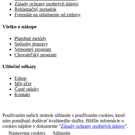
Zásady ochrany osobných údajov
Reklamačný poriadok
Formulár na odstúpenie od zmluvy
Všetko o nákupe
Platobné metódy
Spôsoby dopravy
Vernostný program
Chovateľský program
Užitočné odkazy
Eshop
Môj účet
Časté otázky
Kontakt
Používaním našich stránok súhlasíte s používaním cookies, ktoré
nám pomáhajú dodávať kvalitnejšie služby. Bližšie informácie o
cookies nájdete v dokumente "
Zásady ochrany osobných údajov
".
Nastavenia cookies
Súhlasím