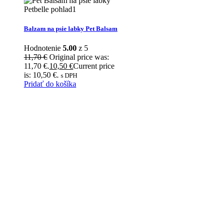
Konzervy pre psov
(1)
Doplnky výživy
(4)
Hračky pre psov
(17)
Balzam na psie labky Pet Balsam
Chlpaté šatky
(3)
Hodnotenie
5.00
z 5
Chlpaté motýliky
(3)
11,70
€
Original price was:
Misky pre psov
(6)
11,70 €.
10,50
€
Current price
Obojky
(1)
is: 10,50 €.
s DPH
Kozmetika pre psov
(2)
Pridať do košíka
Sáčky na bobky
(4)
Darčekové poukážky
(0)
Značky
Beco Pets
(23)
Caliopsis
(1)
Dog&Water
(3)
DWAM
(1)
LABANATO
(27)
Petbelle
(6)
Filtrovať podľa ceny