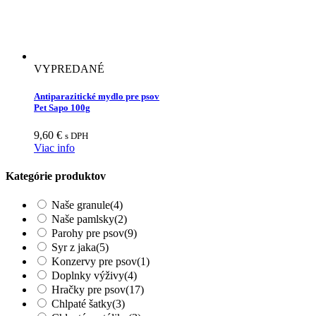
Price filter
VYPREDANÉ
Antiparazitické mydlo pre psov
Pet Sapo 100g
9,60
€
s DPH
Viac info
Kategórie produktov
Naše granule
(4)
Naše pamlsky
(2)
Parohy pre psov
(9)
Syr z jaka
(5)
Konzervy pre psov
(1)
Doplnky výživy
(4)
Hračky pre psov
(17)
Chlpaté šatky
(3)