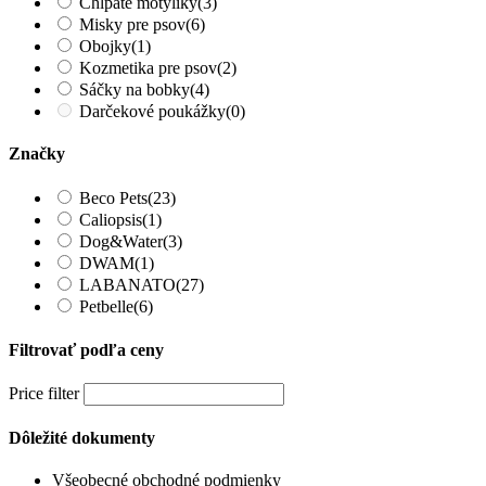
Chlpaté motýliky
(3)
Misky pre psov
(6)
Obojky
(1)
Kozmetika pre psov
(2)
Sáčky na bobky
(4)
Darčekové poukážky
(0)
Značky
Beco Pets
(23)
Caliopsis
(1)
Dog&Water
(3)
DWAM
(1)
LABANATO
(27)
Petbelle
(6)
Filtrovať podľa ceny
Price filter
Dôležité dokumenty
Všeobecné obchodné podmienky