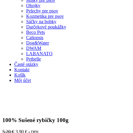
Misky pre psov
Obojky
Pelechy pre psov
Kozmetika pre psov
Sáčky na bobky
Darčekové poukážky
Beco Pets
Caliopsis
Dog&Water
DWAM
LABANATO
Petbelle
Časté otázky
Kontakt
Košík
Môj účet
100% Sušené rybičky 100g
Original
Current
5,20
€
3,90
€
s DPH