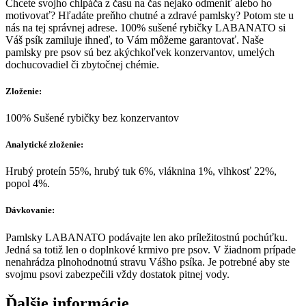
Chcete svojho chlpáča z času na čas nejako odmeniť alebo ho
motivovať? Hľadáte preňho chutné a zdravé pamlsky? Potom ste u
nás na tej správnej adrese. 100% sušené rybičky LABANATO si
Váš psík zamiluje ihneď, to Vám môžeme garantovať. Naše
pamlsky pre psov sú bez akýchkoľvek konzervantov, umelých
dochucovadiel či zbytočnej chémie.
Zloženie:
100% Sušené rybičky bez konzervantov
Analytické zloženie:
Hrubý proteín 55%, hrubý tuk 6%, vláknina 1%, vlhkosť 22%,
popol 4%.
Dávkovanie:
Pamlsky LABANATO podávajte len ako príležitostnú pochúťku.
Jedná sa totiž len o doplnkové krmivo pre psov. V žiadnom prípade
nenahrádza plnohodnotnú stravu Vášho psíka. Je potrebné aby ste
svojmu psovi zabezpečili vždy dostatok pitnej vody.
Ďalšie informácie