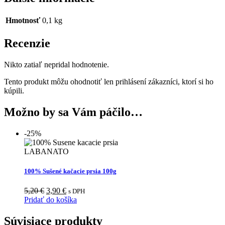
Hmotnosť
0,1 kg
Recenzie
Nikto zatiaľ nepridal hodnotenie.
Tento produkt môžu ohodnotiť len prihlásení zákazníci, ktorí si ho
kúpili.
Možno by sa Vám páčilo…
-25%
100% Sušené kačacie prsia 100g
Original
Current
5,20
€
3,90
€
s DPH
price
price
Pridať do košíka
was:
is:
5,20 €.
3,90 €.
Súvisiace produkty