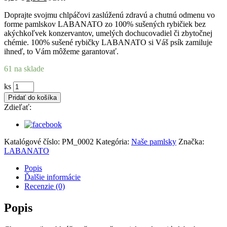
price
price
Doprajte svojmu chlpáčovi zaslúženú zdravú a chutnú odmenu vo
was:
is:
forme pamlskov LABANATO zo 100% sušených rybičiek bez
5,20 €.
3,90 €.
akýchkoľvek konzervantov, umelých dochucovadiel či zbytočnej
chémie. 100% sušené rybičky LABANATO si Váš psík zamiluje
ihneď, to Vám môžeme garantovať.
61 na sklade
100%
ks
Sušené
Pridať do košíka
rybičky
Zdieľať:
100g
quantity
Katalógové číslo:
PM_0002
Kategória:
Naše pamlsky
Značka:
LABANATO
Popis
Ďalšie informácie
Recenzie (0)
Popis