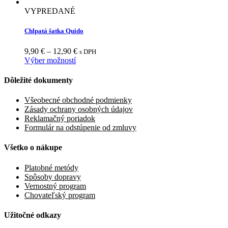
VYPREDANÉ
Chlpatá šatka Quido
9,90
€
–
12,90
€
s DPH
Výber možností
Dôležité dokumenty
Všeobecné obchodné podmienky
Zásady ochrany osobných údajov
Reklamačný poriadok
Formulár na odstúpenie od zmluvy
Všetko o nákupe
Platobné metódy
Spôsoby dopravy
Vernostný program
Chovateľský program
Užitočné odkazy