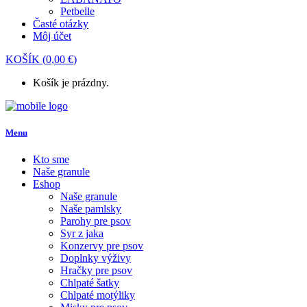
Petbelle
Časté otázky
Môj účet
KOŠÍK
(
0,00
€
)
Košík je prázdny.
Menu
Kto sme
Naše granule
Eshop
Naše granule
Naše pamlsky
Parohy pre psov
Syr z jaka
Konzervy pre psov
Doplnky výživy
Hračky pre psov
Chlpaté šatky
Chlpaté motýliky