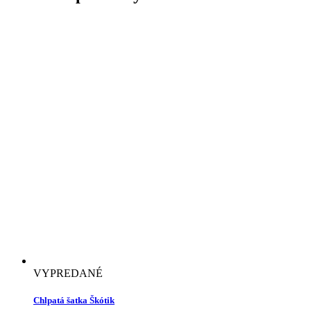
VYPREDANÉ
Chlpatá šatka Škótik