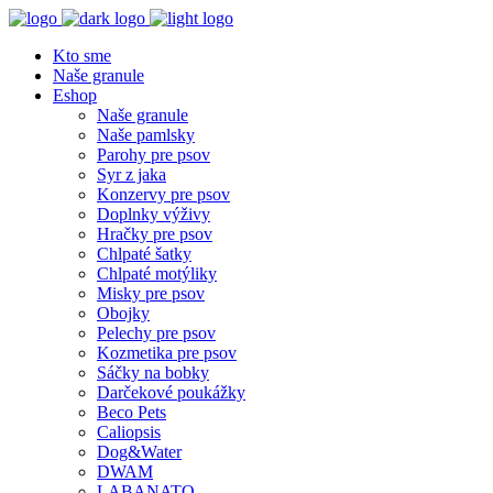
Kto sme
Naše granule
Eshop
Naše granule
Naše pamlsky
Parohy pre psov
Syr z jaka
Konzervy pre psov
Doplnky výživy
Hračky pre psov
Chlpaté šatky
Chlpaté motýliky
Misky pre psov
Obojky
Pelechy pre psov
Kozmetika pre psov
Sáčky na bobky
Darčekové poukážky
Beco Pets
Caliopsis
Dog&Water
DWAM
LABANATO