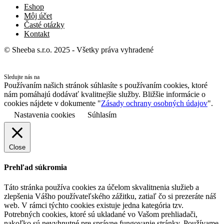
Eshop
Môj účet
Časté otázky
Kontakt
© Sheeba s.r.o. 2025 - Všetky práva vyhradené
Sledujte nás na
Používaním našich stránok súhlasíte s používaním cookies, ktoré
nám pomáhajú dodávať kvalitnejšie služby. Bližšie informácie o
cookies nájdete v dokumente "
Zásady ochrany osobných údajov
".
Nastavenia cookies
Súhlasím
Close
Prehľad súkromia
Táto stránka používa cookies za účelom skvalitnenia služieb a
zlepšenia Vášho používateľského zážitku, zatiaľ čo si prezeráte náš
web. V rámci týchto cookies existuje jedna kategória tzv.
Potrebných cookies, ktoré sú ukladané vo Vašom prehliadači,
nakoľko sú nevyhnutné pre správne fungovanie stránky. Používame