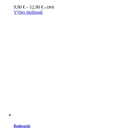
9,90
€
–
12,90
€
s DPH
Výber možností
Budzogáň