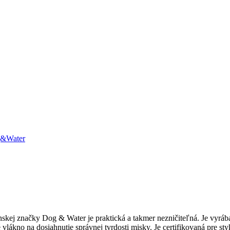
&Water
skej značky Dog & Water je praktická a takmer nezničiteľná. Je vyrában
lákno na dosiahnutie správnej tvrdosti misky. Je certifikovaná pre styk