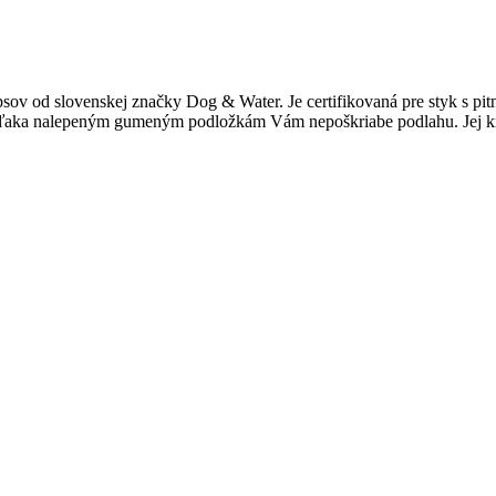
psov od slovenskej značky Dog & Water. Je certifikovaná pre styk s pi
vďaka nalepeným gumeným podložkám Vám nepoškriabe podlahu. Jej krás