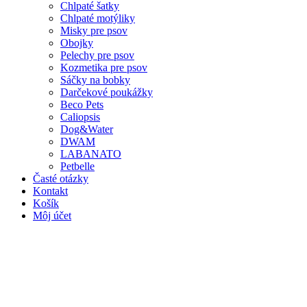
Chlpaté šatky
Chlpaté motýliky
Misky pre psov
Obojky
Pelechy pre psov
Kozmetika pre psov
Sáčky na bobky
Darčekové poukážky
Beco Pets
Caliopsis
Dog&Water
DWAM
LABANATO
Petbelle
Časté otázky
Kontakt
Košík
Môj účet