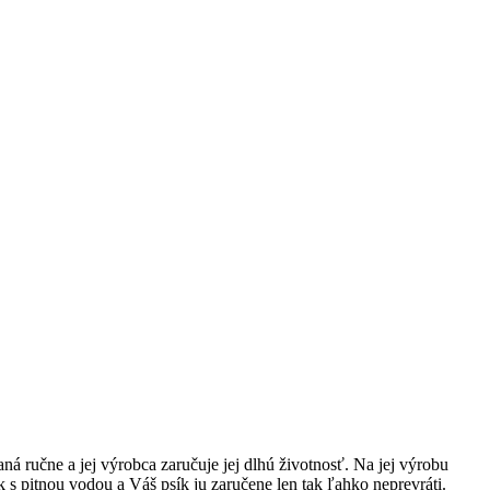
á ručne a jej výrobca zaručuje jej dlhú životnosť. Na jej výrobu
 s pitnou vodou a Váš psík ju zaručene len tak ľahko neprevráti.