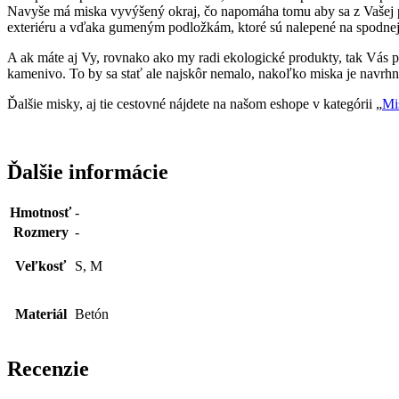
Navyše má miska vyvýšený okraj, čo napomáha tomu aby sa z Vašej p
exteriéru a vďaka gumeným podložkám, ktoré sú nalepené na spodnej 
A ak máte aj Vy, rovnako ako my radi ekologické produkty, tak Vás po
kamenivo. To by sa stať ale najskôr nemalo, nakoľko miska je navrhn
Ďalšie misky, aj tie cestovné nájdete na našom eshope v kategórii „
Mi
Ďalšie informácie
Hmotnosť
-
Rozmery
-
Veľkosť
S, M
Materiál
Betón
Recenzie