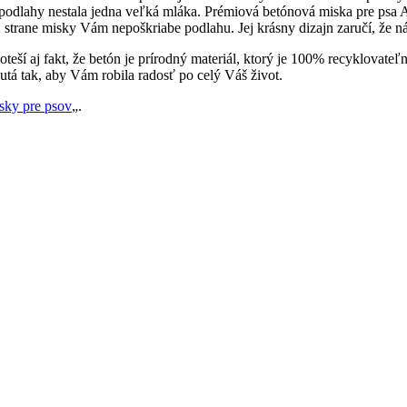
odlahy nestala jedna veľká mláka. Prémiová betónová miska pre psa A
strane misky Vám nepoškriabe podlahu. Jej krásny dizajn zaručí, že n
teší aj fakt, že betón je prírodný materiál, ktorý je 100% recyklovate
utá tak, aby Vám robila radosť po celý Váš život.
sky pre psov
„.