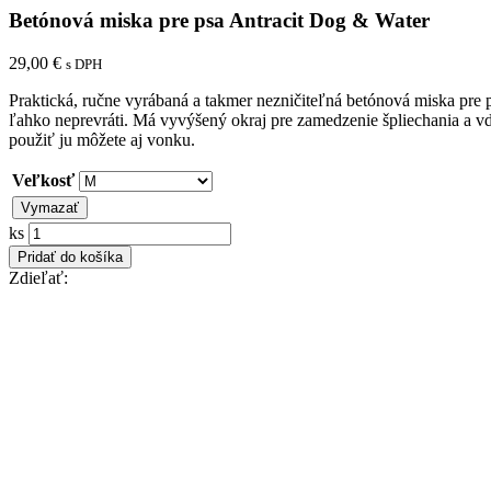
Betónová miska pre psa Antracit Dog & Water
29,00
€
s DPH
Praktická, ručne vyrábaná a takmer nezničiteľná betónová miska pre 
ľahko neprevráti. Má vyvýšený okraj pre zamedzenie špliechania a 
použiť ju môžete aj vonku.
Veľkosť
Vymazať
Betónová
ks
miska
Pridať do košíka
pre
Zdieľať:
psa
Antracit
Dog
&
Water
quantity