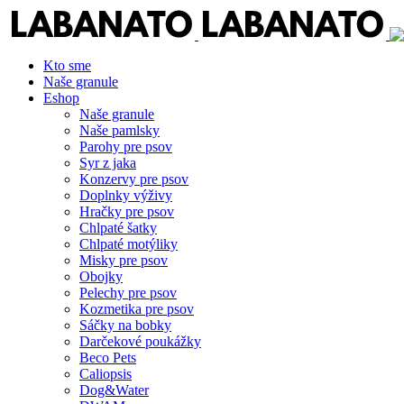
Kto sme
Naše granule
Eshop
Naše granule
Naše pamlsky
Parohy pre psov
Syr z jaka
Konzervy pre psov
Doplnky výživy
Hračky pre psov
Chlpaté šatky
Chlpaté motýliky
Misky pre psov
Obojky
Pelechy pre psov
Kozmetika pre psov
Sáčky na bobky
Darčekové poukážky
Beco Pets
Caliopsis
Dog&Water