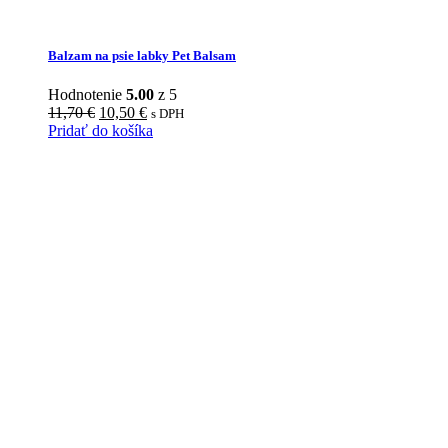
Balzam na psie labky Pet Balsam
Hodnotenie
5.00
z 5
Original
Current
11,70
€
10,50
€
s DPH
price
price
Pridať do košíka
was:
is:
11,70 €.
10,50 €.