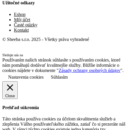
Užitočné odkazy
Eshop
Môj účet
Časté otázky
Kontakt
© Sheeba s.r.o. 2025 - Všetky práva vyhradené
Sledujte nás na
Používaním našich stránok súhlasíte s používaním cookies, ktoré
nám pomáhajú dodávať kvalitnejšie služby. Bližšie informácie o
cookies nájdete v dokumente "
Zásady ochrany osobných údajov
".
Nastavenia cookies
Súhlasím
Close
Prehľad súkromia
Táto stránka používa cookies za účelom skvalitnenia služieb a
zlepšenia Vášho používateľského zážitku, zatiaľ čo si prezeráte náš
web. V rámci týchto cookies existuje jedna kategória tzv.