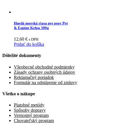
Hnedá morská riasa pre psov Pet
& Equine Kelpa 300g
12,60
€
s DPH
Pridať do košíka
Dôležité dokumenty
Všeobecné obchodné podmienky
Zásady ochrany osobných údajov
Reklamačný poriadok
Formulár na odstúpenie od zmluvy
Všetko o nákupe
Platobné metódy
Spôsoby dopravy
Vernostný program
Chovateľský program