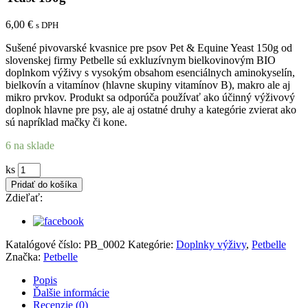
6,00
€
s DPH
Sušené pivovarské kvasnice pre psov Pet & Equine Yeast 150g od
slovenskej firmy Petbelle sú exkluzívnym bielkovinovým BIO
doplnkom výživy s vysokým obsahom esenciálnych aminokyselín,
bielkovín a vitamínov (hlavne skupiny vitamínov B), makro ale aj
mikro prvkov. Produkt sa odporúča používať ako účinný výživový
doplnok hlavne pre psy, ale aj ostatné druhy a kategórie zvierat ako
sú napríklad mačky či kone.
6 na sklade
Sušené
ks
pivovarské
Pridať do košíka
kvasnice
Zdieľať:
pre
psov
Pet
&
Katalógové číslo:
PB_0002
Kategórie:
Doplnky výživy
,
Petbelle
Equine
Značka:
Petbelle
Yeast
150g
Popis
quantity
Ďalšie informácie
Recenzie (0)