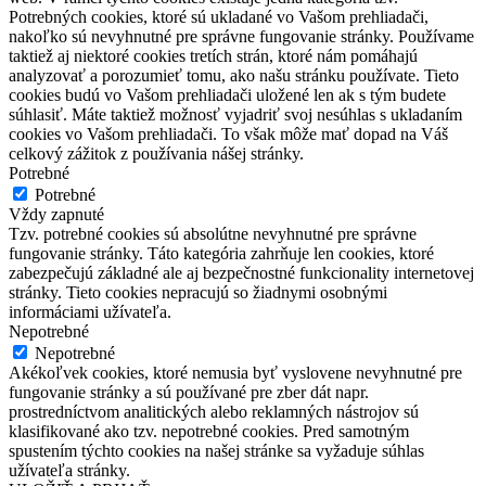
Potrebných cookies, ktoré sú ukladané vo Vašom prehliadači,
nakoľko sú nevyhnutné pre správne fungovanie stránky. Používame
taktiež aj niektoré cookies tretích strán, ktoré nám pomáhajú
analyzovať a porozumieť tomu, ako našu stránku používate. Tieto
cookies budú vo Vašom prehliadači uložené len ak s tým budete
súhlasiť. Máte taktiež možnosť vyjadriť svoj nesúhlas s ukladaním
cookies vo Vašom prehliadači. To však môže mať dopad na Váš
celkový zážitok z používania nášej stránky.
Potrebné
Potrebné
Vždy zapnuté
Tzv. potrebné cookies sú absolútne nevyhnutné pre správne
fungovanie stránky. Táto kategória zahrňuje len cookies, ktoré
zabezpečujú základné ale aj bezpečnostné funkcionality internetovej
stránky. Tieto cookies nepracujú so žiadnymi osobnými
informáciami užívateľa.
Nepotrebné
Nepotrebné
Akékoľvek cookies, ktoré nemusia byť vyslovene nevyhnutné pre
fungovanie stránky a sú používané pre zber dát napr.
prostredníctvom analitických alebo reklamných nástrojov sú
klasifikované ako tzv. nepotrebné cookies. Pred samotným
spustením týchto cookies na našej stránke sa vyžaduje súhlas
užívateľa stránky.