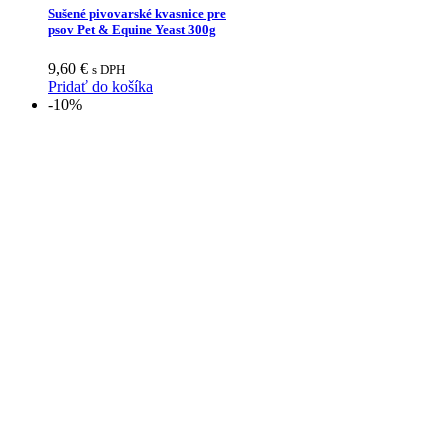
Sušené pivovarské kvasnice pre
psov Pet & Equine Yeast 300g
9,60
€
s DPH
Pridať do košíka
-10%