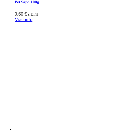
Pet Sapo 100g
9,60
€
s DPH
Viac info