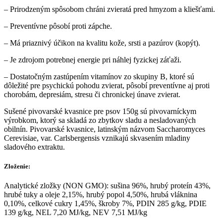
– Prirodzeným spôsobom chráni zvieratá pred hmyzom a kliešťami.
– Preventívne pôsobí proti zápche.
– Má priaznivý účikon na kvalitu kože, srsti a pazúrov (kopýt).
– Je zdrojom potrebnej energie pri náhlej fyzickej záťaži.
– Dostatočným zastúpením vitamínov zo skupiny B, ktoré sú
dôležité pre psychickú pohodu zvierat, pôsobí preventívne aj proti
chorobám, depresiám, stresu či chronickej únave zvierat.
Sušené pivovarské kvasnice pre psov 150g sú pivovarníckym
výrobkom, ktorý sa skladá zo zbytkov sladu a nesladovaných
obilnín. Pivovarské kvasnice, latinským názvom Saccharomyces
Cerevisiae, var. Carlsbergensis vznikajú skvasením mladiny
sladového extraktu.
Zloženie:
Analytické zložky (NON GMO): sušina 96%, hrubý proteín 43%,
hrubé tuky a oleje 2,15%, hrubý popol 4,50%, hrubá vláknina
0,10%, celkové cukry 1,45%, škroby 7%, PDIN 285 g/kg, PDIE
139 g/kg, NEL 7,20 MJ/kg, NEV 7,51 MJ/kg