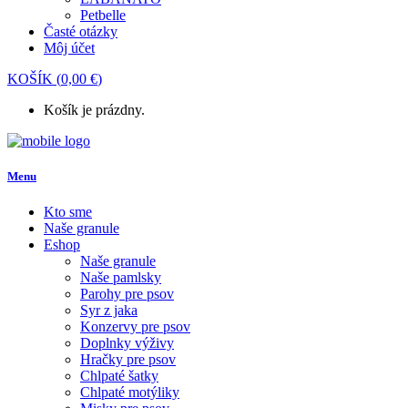
Petbelle
Časté otázky
Môj účet
KOŠÍK
(
0,00
€
)
Košík je prázdny.
Menu
Kto sme
Naše granule
Eshop
Naše granule
Naše pamlsky
Parohy pre psov
Syr z jaka
Konzervy pre psov
Doplnky výživy
Hračky pre psov
Chlpaté šatky
Chlpaté motýliky