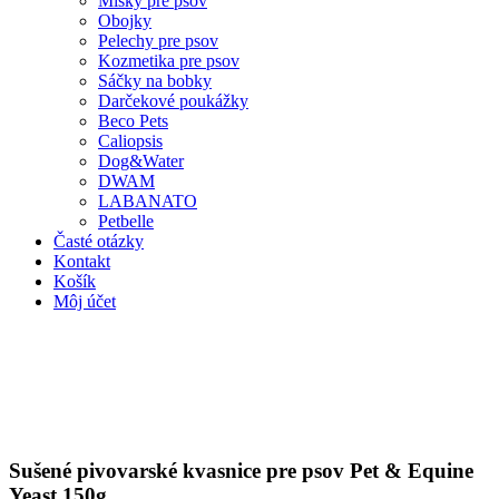
Misky pre psov
Obojky
Pelechy pre psov
Kozmetika pre psov
Sáčky na bobky
Darčekové poukážky
Beco Pets
Caliopsis
Dog&Water
DWAM
LABANATO
Petbelle
Časté otázky
Kontakt
Košík
Môj účet
Sušené pivovarské kvasnice pre psov Pet & Equine
Yeast 150g