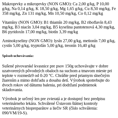
Makroprvky a mikroprvky (NON GMO): Ca 2,00 g/kg, P 10,00
g/kg, Na 0,14 g/kg, K 18,50 g/kg, Mg 1,65 g/kg, Cu 8,50 mg/kg, Fe
358 mg/kg, Zn 131 mg/kg, Mn 10,50 mg/kg, Co 0,12 mg/kg
Vitamíny (NON GMO): B1 thiamín 20 mg/kg, B2 riboflavín 8,43
mg/kg, B3 niacín 3,04 mg/kg, B5 kyselina pantotenová 4,30 mg/kg,
B6 pyridoxín 17,00 mg/kg, biotín 3,39 mg/kg
Aminokyseliny (NON GMO): lysín 27,00 g/kg, metionín 7,00 g/kg,
cystín 5,00 g/kg, tryptofán 5,00 g/kg, treonín 16,40 g/kg
Spôsob uchovávania:
Sušené pivovarské kvasnice pre psov 150g uchovávajte v dobre
uzatvorených pôvodných obaloch na suchom a tmavom mieste pri
teplote v rozmedz9 od 0-20 °C. Chráňte pred priamym slnečným
žiarením a mimo dohľadu a dosahu detí. Výrobok spotrebujte do
dvoch rokov od dátumu balenia, pri dodržaní podmienok
skladovania.
Výrobok je určený len pre zvieratá a je dostupný bez predpisu
veterinárneho lekára. Schválené Ústavom štátnej kontroly
veterinárnych biopreparátov a liečiv SR (číslo schválenia:
090/VM/19-S).