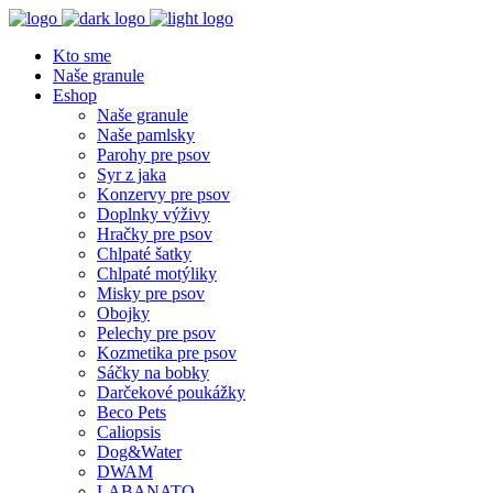
Kto sme
Naše granule
Eshop
Naše granule
Naše pamlsky
Parohy pre psov
Syr z jaka
Konzervy pre psov
Doplnky výživy
Hračky pre psov
Chlpaté šatky
Chlpaté motýliky
Misky pre psov
Obojky
Pelechy pre psov
Kozmetika pre psov
Sáčky na bobky
Darčekové poukážky
Beco Pets
Caliopsis
Dog&Water
DWAM
LABANATO