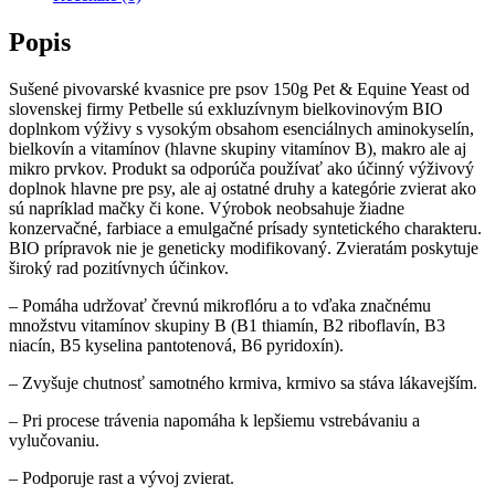
Popis
Sušené pivovarské kvasnice pre psov 150g Pet & Equine Yeast od
slovenskej firmy Petbelle sú exkluzívnym bielkovinovým BIO
doplnkom výživy s vysokým obsahom esenciálnych aminokyselín,
bielkovín a vitamínov (hlavne skupiny vitamínov B), makro ale aj
mikro prvkov. Produkt sa odporúča používať ako účinný výživový
doplnok hlavne pre psy, ale aj ostatné druhy a kategórie zvierat ako
sú napríklad mačky či kone. Výrobok neobsahuje žiadne
konzervačné, farbiace a emulgačné prísady syntetického charakteru.
BIO prípravok nie je geneticky modifikovaný. Zvieratám poskytuje
široký rad pozitívnych účinkov.
– Pomáha udržovať črevnú mikroflóru a to vďaka značnému
množstvu vitamínov skupiny B (B1 thiamín, B2 riboflavín, B3
niacín, B5 kyselina pantotenová, B6 pyridoxín).
– Zvyšuje chutnosť samotného krmiva, krmivo sa stáva lákavejším.
– Pri procese trávenia napomáha k lepšiemu vstrebávaniu a
vylučovaniu.
– Podporuje rast a vývoj zvierat.